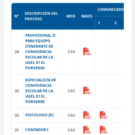
COMUNICADOS
DESCRIPCIÓN DEL
R
N°
MOD.
BASES
PROCESO
E
1
2
PROFESIONAL II
PARA EQUIPO
ITINERANTE DE
24
CAS
CONVIVENCIA
ESCOLAR DE LA
UGEL 01 EL
PORVENIR
ESPECIALISTA DE
CONVIVENCIA
23
CAS
ESCOLAR DE LA
UGEL 01 EL
PORVENIR
22
PSICOLOGO JEC
CAS
21
CONTADOR I
CAS