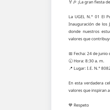
🏅🎉 ¡La gran fiesta d
La UGEL N.° 01 El Po
Inauguración de los 
donde nuestros estud
valores que contribuy
📅 Fecha: 24 de junio
🕣 Hora: 8:30 a. m.
📍 Lugar: I.E. N.° 808
En esta verdadera ce
valores que inspiran 
💙 Respeto