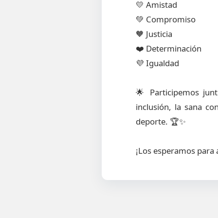
💛 Amistad
💚 Compromiso
🧡 Justicia
❤️ Determinación
💜 Igualdad
🌟 Participemos junt
inclusión, la sana co
deporte. 🏆✨
¡Los esperamos para al