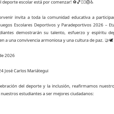
el deporte escolar está por comenzar! ⚽🏀🏃‍♀️🏐♿
rvenir invita a toda la comunidad educativa a particip
Juegos Escolares Deportivos y Paradeportivos 2026 – E
iantes demostrarán su talento, esfuerzo y espíritu dep
en a una convivencia armoniosa y una cultura de paz. 🤝🕊️
 de 2026
24 José Carlos Mariátegui
lebración del deporte y la inclusión, reafirmamos nuest
a nuestros estudiantes a ser mejores ciudadanos: