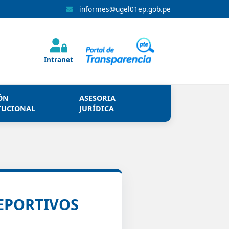
informes@ugel01ep.gob.pe
.
.
Intranet
.
ÓN
ASESORIA
TUCIONAL
JURÍDICA
EPORTIVOS